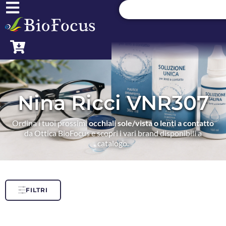
Nina Ricci VNR307
Ordina i tuoi prossimi
occhiali sole/vista o lenti a contatto
da Ottica BioFocus e scopri i vari brand disponibili a
catalogo.
FILTRI