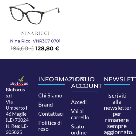
Nina Ricci VNR307 0701
184,00
€
128,80
€
INFORMAZIONI
IL TUO
NEWSLET
ACCOUNT
BioFocus
Iscriviti
Chi Siamo
s.r.l.
alla
Via
Accedi
Brand
newsletter
Umberto I
Vai al
per
Contattaci
46 Maglie
carrello
rimanere
(LE) 73024
Politica di
sempre
N. Rea: LE-
Stato
reso
aggiornato.
305825
ordine