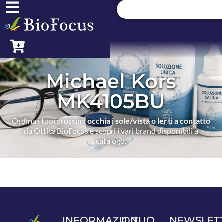
Michael Kors
MK4105BU
Ordina i tuoi prossimi
occhiali sole/vista o lenti a contatto
da Ottica BioFocus e scopri i vari brand disponibili a
catalogo.
INFORMAZIONI
IL TUO
NEWSLET