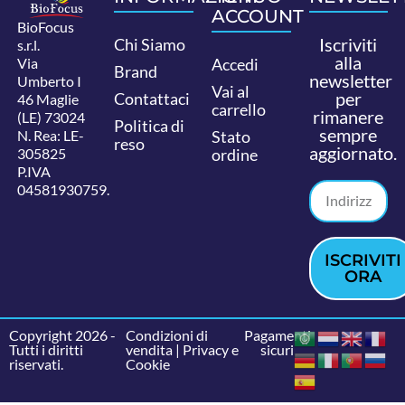
ACCOUNT
BioFocus
Iscriviti
Chi Siamo
s.r.l.
alla
Via
Accedi
Brand
newsletter
Umberto I
Vai al
per
Contattaci
46 Maglie
carrello
rimanere
(LE) 73024
Politica di
sempre
N. Rea: LE-
Stato
reso
aggiornato.
305825
ordine
P.IVA
04581930759.
ISCRIVITI
ORA
Copyright 2026 -
Condizioni di
Pagamenti
Tutti i diritti
vendita
|
Privacy e
sicuri
riservati.
Cookie