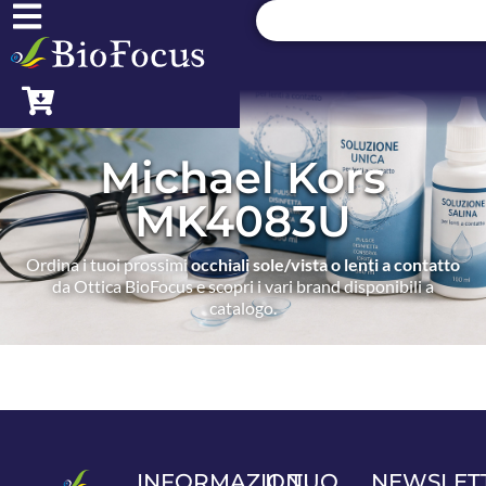
Michael Kors
MK4083U
Ordina i tuoi prossimi
occhiali sole/vista o lenti a contatto
da Ottica BioFocus e scopri i vari brand disponibili a
catalogo.
INFORMAZIONI
IL TUO
NEWSLET