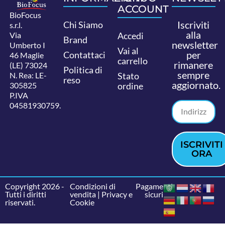
ACCOUNT
BioFocus
Iscriviti
Chi Siamo
s.r.l.
alla
Via
Accedi
Brand
newsletter
Umberto I
Vai al
per
Contattaci
46 Maglie
carrello
rimanere
(LE) 73024
Politica di
sempre
N. Rea: LE-
Stato
reso
aggiornato.
305825
ordine
P.IVA
04581930759.
ISCRIVITI
ORA
Copyright 2026 -
Condizioni di
Pagamenti
Tutti i diritti
vendita
|
Privacy e
sicuri
riservati.
Cookie