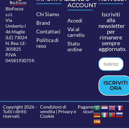
ACCOUNT
BioFocus
Iscriviti
Chi Siamo
s.r.l.
alla
Via
Accedi
Brand
newsletter
Umberto I
Vai al
per
Contattaci
46 Maglie
carrello
rimanere
(LE) 73024
Politica di
sempre
N. Rea: LE-
Stato
reso
aggiornato.
305825
ordine
P.IVA
04581930759.
ISCRIVITI
ORA
Copyright 2026 -
Condizioni di
Pagamenti
Tutti i diritti
vendita
|
Privacy e
sicuri
riservati.
Cookie