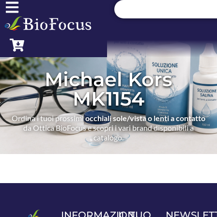
Michael Kors
MK1154
Ordina i tuoi prossimi
occhiali sole/vista o lenti a contatto
da Ottica BioFocus e scopri i vari brand disponibili a
catalogo.
INFORMAZIONI
IL TUO
NEWSLET