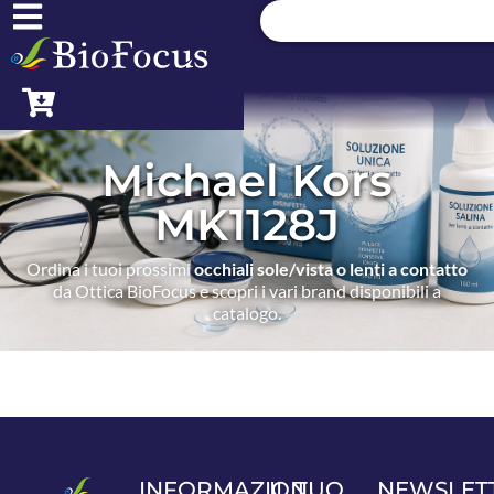
Michael Kors
MK1128J
Ordina i tuoi prossimi
occhiali sole/vista o lenti a contatto
da Ottica BioFocus e scopri i vari brand disponibili a
catalogo.
INFORMAZIONI
IL TUO
NEWSLET