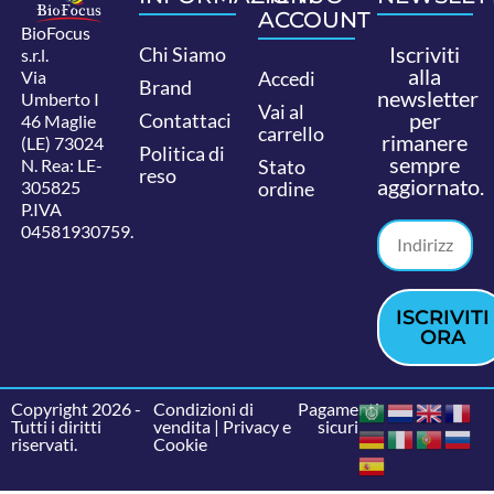
ACCOUNT
BioFocus
Iscriviti
Chi Siamo
s.r.l.
alla
Via
Accedi
Brand
newsletter
Umberto I
Vai al
per
Contattaci
46 Maglie
carrello
rimanere
(LE) 73024
Politica di
sempre
N. Rea: LE-
Stato
reso
aggiornato.
305825
ordine
P.IVA
04581930759.
ISCRIVITI
ORA
Copyright 2026 -
Condizioni di
Pagamenti
Tutti i diritti
vendita
|
Privacy e
sicuri
riservati.
Cookie