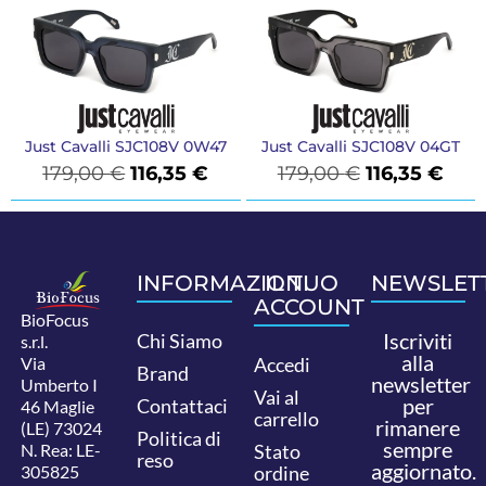
Just Cavalli SJC108V 0W47
Just Cavalli SJC108V 04GT
179,00
€
116,35
€
179,00
€
116,35
€
INFORMAZIONI
IL TUO
NEWSLET
ACCOUNT
BioFocus
Iscriviti
Chi Siamo
s.r.l.
alla
Via
Accedi
Brand
newsletter
Umberto I
Vai al
per
Contattaci
46 Maglie
carrello
rimanere
(LE) 73024
Politica di
sempre
N. Rea: LE-
Stato
reso
aggiornato.
305825
ordine