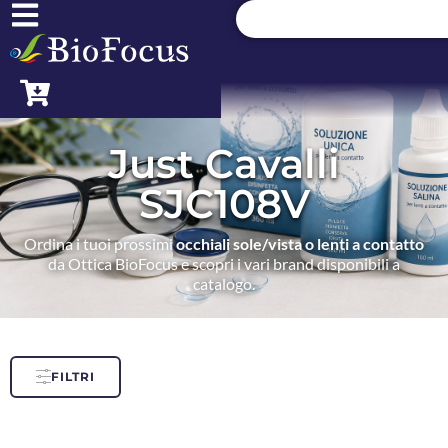
Just Cavalli
SJC108V
Ordina i tuoi prossimi
occhiali sole/vista o lenti a contatto
da Ottica BioFocus e scopri i vari brand disponibili a
catalogo.
FILTRI