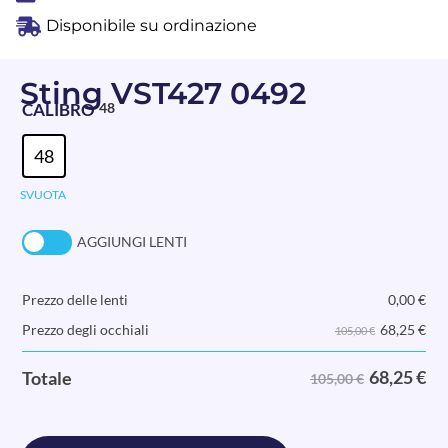
Disponibile su ordinazione
Sting VST427 0492
CALIBRO
48
48
SVUOTA
AGGIUNGI LENTI
Prezzo delle lenti
0,00
€
68,25
€
Prezzo degli occhiali
105,00 €
68,25
€
Totale
105,00 €