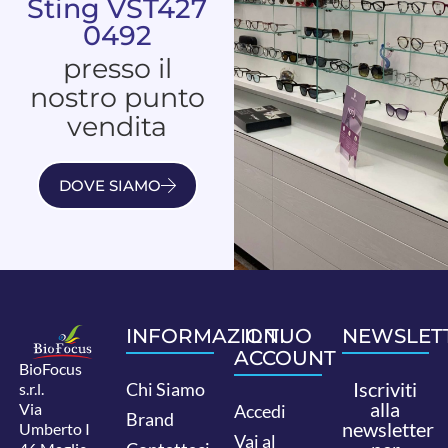
Sting VST427
0492
presso il
nostro punto
vendita
DOVE SIAMO
INFORMAZIONI
IL TUO
NEWSLET
ACCOUNT
BioFocus
Iscriviti
Chi Siamo
s.r.l.
alla
Via
Accedi
Brand
newsletter
Umberto I
Vai al