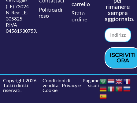
per
Contattaci
46 Maglie
carrello
rimanere
(LE) 73024
Politica di
sempre
N. Rea: LE-
Stato
reso
aggiornato.
305825
ordine
P.IVA
04581930759.
ISCRIVITI
ORA
Copyright 2026 -
Condizioni di
Pagamenti
Tutti i diritti
vendita
|
Privacy e
sicuri
riservati.
Cookie