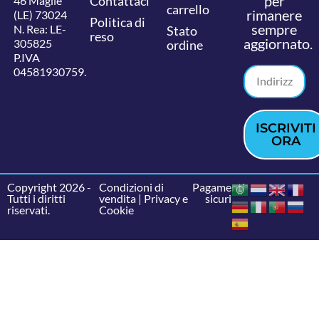
per
Contattaci
46 Maglie
carrello
rimanere
(LE) 73024
Politica di
sempre
N. Rea: LE-
Stato
reso
aggiornato.
305825
ordine
P.IVA
04581930759.
ISCRIVITI
ORA
Copyright 2026 -
Condizioni di
Pagamenti
Tutti i diritti
vendita
|
Privacy e
sicuri
riservati.
Cookie