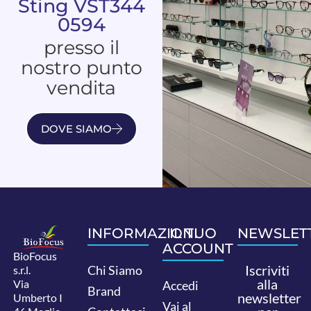
Sting VST344
0594
presso il
nostro punto
vendita
DOVE SIAMO
INFORMAZIONI
IL TUO
NEWSLET
ACCOUNT
BioFocus
Iscriviti
Chi Siamo
s.r.l.
alla
Via
Accedi
Brand
newsletter
Umberto I
Vai al