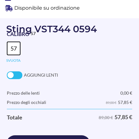
Disponibile su ordinazione
Sting VST344 0594
CALIBRO
57
57
SVUOTA
AGGIUNGI LENTI
Prezzo delle lenti
0,00
€
57,85
€
Prezzo degli occhiali
89,00 €
57,85
€
Totale
89,00 €