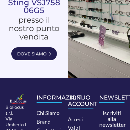
Sting VSJ758
06G5
presso il
nostro punto
vendita
DOVE SIAMO
INFORMAZIONI
IL TUO
NEWSLET
ACCOUNT
BioFocus
Iscriviti
Chi Siamo
s.r.l.
alla
Via
Accedi
Brand
newsletter
Umberto I
Vai al