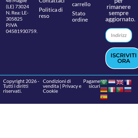
per
Contattaci
46 Maglie
carrello
rimanere
(LE) 73024
Politica di
sempre
N. Rea: LE-
Stato
reso
aggiornato.
305825
ordine
P.IVA
04581930759.
ISCRIVITI
ORA
Copyright 2026 -
Condizioni di
Pagamenti
Tutti i diritti
vendita
|
Privacy e
sicuri
riservati.
Cookie