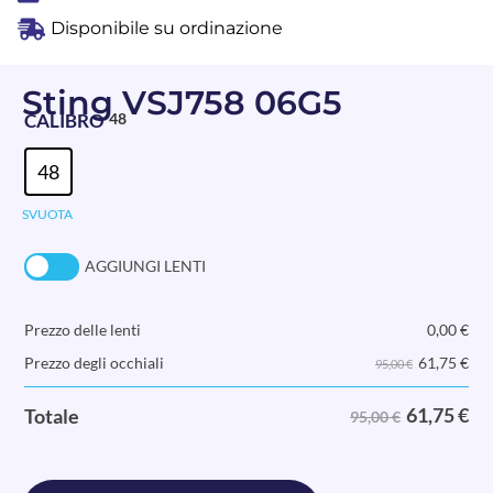
Disponibile su ordinazione
Sting VSJ758 06G5
CALIBRO
48
48
SVUOTA
AGGIUNGI LENTI
Prezzo delle lenti
0,00
€
61,75
€
Prezzo degli occhiali
95,00 €
61,75
€
Totale
95,00 €