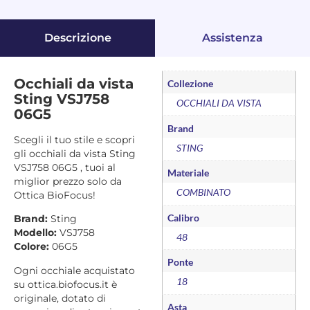
Descrizione
Assistenza
Occhiali da vista
Collezione
Sting VSJ758
OCCHIALI DA VISTA
06G5
Brand
Scegli il tuo stile e scopri
STING
gli occhiali da vista Sting
VSJ758 06G5 , tuoi al
Materiale
miglior prezzo solo da
COMBINATO
Ottica BioFocus!
Calibro
Brand:
Sting
Modello:
VSJ758
48
Colore:
06G5
Ponte
Ogni occhiale acquistato
18
su ottica.biofocus.it è
originale, dotato di
Asta