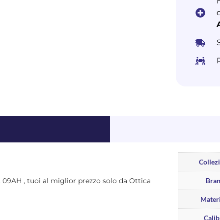
Collez
52 09AH , tuoi al miglior prezzo solo da Ottica
Bra
Materi
Calib