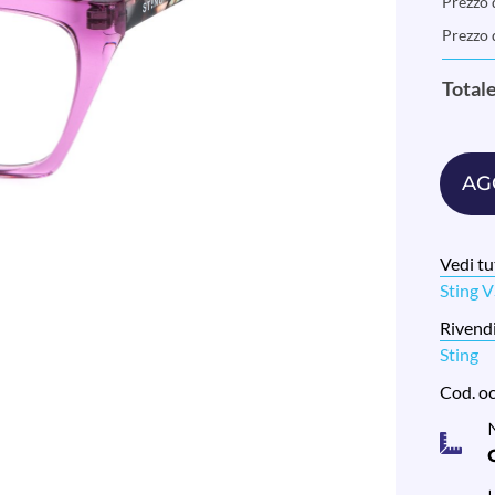
Prezzo d
Prezzo 
Total
AG
Vedi tut
Sting 
Rivendi
Sting
Cod. o