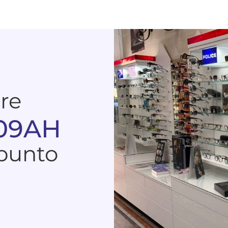
are
 09AH
 punto