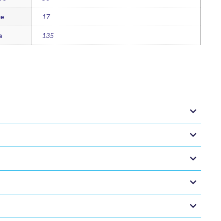
te
17
a
135