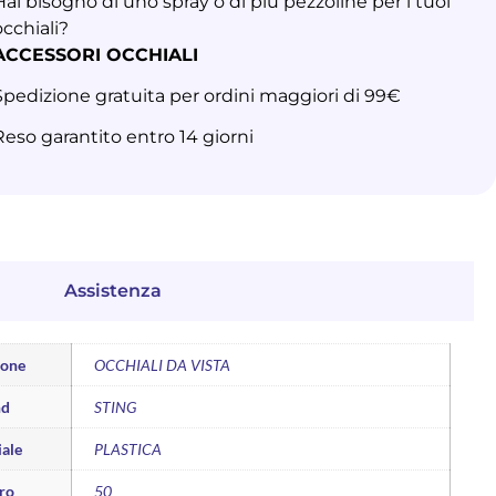
Hai bisogno di uno spray o di più pezzoline per i tuoi
occhiali?
ACCESSORI OCCHIALI
Spedizione gratuita per ordini maggiori di 99€
Reso garantito entro 14 giorni
Assistenza
ione
OCCHIALI DA VISTA
nd
STING
ale
PLASTICA
ro
50