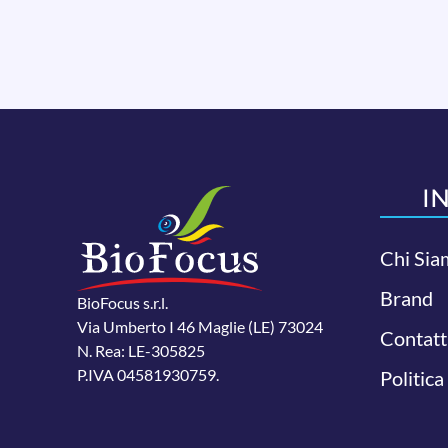
I
Chi Sia
Brand
BioFocus s.r.l.
Via Umberto I 46 Maglie (LE) 73024
Contatt
N. Rea: LE-305825
P.IVA 04581930759.
Politica