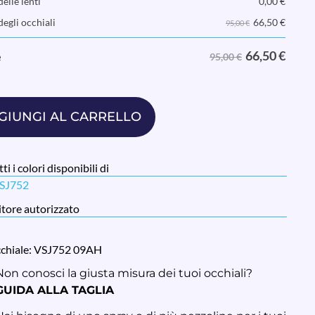
elle lenti
0,00
€
66,50
€
degli occhiali
95,00 €
66,50
€
e
95,00 €
GIUNGI AL CARRELLO
ti i colori disponibili di
VSJ752
tore autorizzato
cchiale: VSJ752 09AH
Non conosci la giusta misura dei tuoi occhiali?
GUIDA ALLA TAGLIA