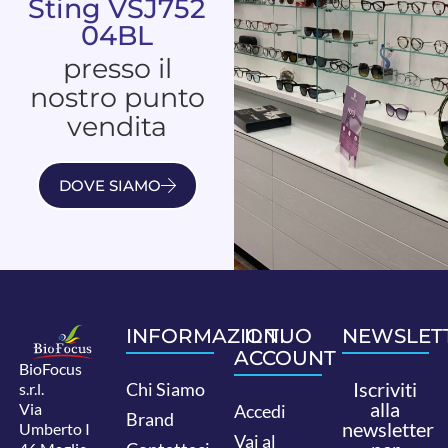
Sting VSJ752
04BL
presso il
nostro punto
vendita
DOVE SIAMO
INFORMAZIONI
IL TUO
NEWSLET
ACCOUNT
BioFocus
Iscriviti
Chi Siamo
s.r.l.
alla
Via
Accedi
Brand
newsletter
Umberto I
Vai al