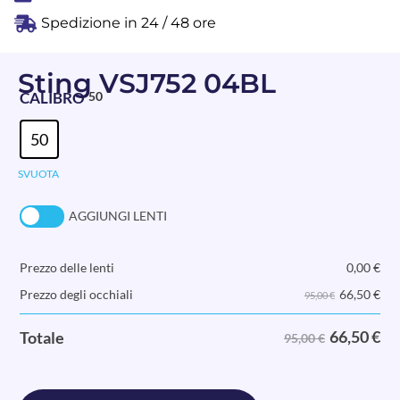
Spedizione in 24 / 48 ore
Sting VSJ752 04BL
CALIBRO
50
50
SVUOTA
AGGIUNGI LENTI
Prezzo delle lenti
0,00
€
66,50
€
Prezzo degli occhiali
95,00 €
66,50
€
Totale
95,00 €