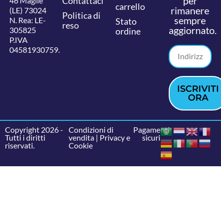
per
Contattaci
46 Maglie
carrello
rimanere
(LE) 73024
Politica di
sempre
N. Rea: LE-
Stato
reso
aggiornato.
305825
ordine
P.IVA
04581930759.
ISCRIVITI
ORA
Copyright 2026 -
Condizioni di
Pagamenti
Tutti i diritti
vendita
|
Privacy e
sicuri
riservati.
Cookie