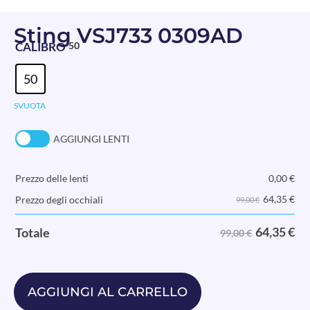
Sting VSJ733 0309AD
CALIBRO
50
50
SVUOTA
AGGIUNGI LENTI
Prezzo delle lenti
0,00
€
64,35
€
Prezzo degli occhiali
99,00 €
64,35
€
Totale
99,00 €
AGGIUNGI AL CARRELLO