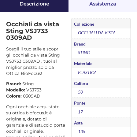
Descrizione
Assistenza
Occhiali da vista
Collezione
Sting VSJ733
OCCHIALI DA VISTA
0309AD
Brand
Scegli il tuo stile e scopri
STING
gli occhiali da vista Sting
VSJ733 0309AD , tuoi al
Materiale
miglior prezzo solo da
PLASTICA
Ottica BioFocus!
Calibro
Brand:
Sting
Modello:
VSJ733
50
Colore:
0309AD
Ponte
Ogni occhiale acquistato
17
su ottica.biofocus.it è
originale, dotato di
Asta
garanzia e di astuccio porta
occhiali originale.
135