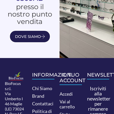
presso il
nostro punto
vendita
DOVE SIAMO
INFORMAZIONI
IL TUO
NEWSLET
ACCOUNT
BioFocus
Iscriviti
Chi Siamo
s.r.l.
alla
Via
Accedi
Brand
newsletter
Umberto I
Vai al
per
Contattaci
46 Maglie
carrello
rimanere
(LE) 73024
Politica di
sempre
N. Rea: LE-