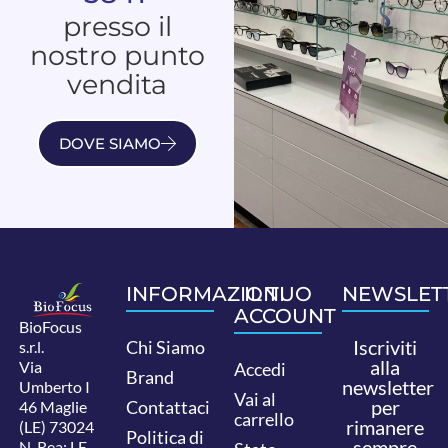
presso il
nostro punto
vendita
DOVE SIAMO
INFORMAZIONI
IL TUO
NEWSLET
ACCOUNT
BioFocus
Iscriviti
Chi Siamo
s.r.l.
alla
Via
Accedi
Brand
newsletter
Umberto I
Vai al
per
Contattaci
46 Maglie
carrello
rimanere
(LE) 73024
Politica di
sempre
N. Rea: LE-