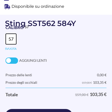
Disponibile su ordinazione
Sting SST562 584Y
CALIBRO
57
57
SVUOTA
AGGIUNGI LENTI
Prezzo delle lenti
0,00
€
103,35
€
Prezzo degli occhiali
159,00 €
103,35
€
Totale
159,00 €