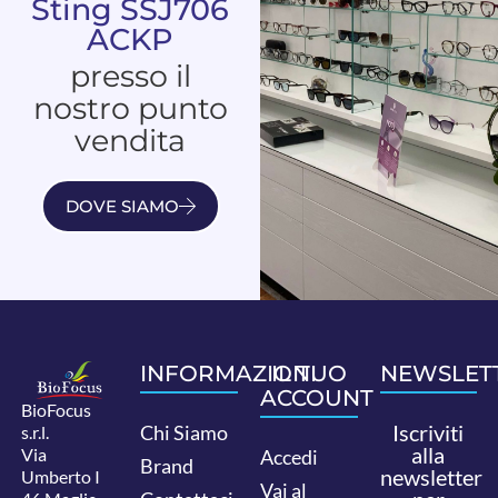
Sting SSJ706
ACKP
presso il
nostro punto
vendita
DOVE SIAMO
INFORMAZIONI
IL TUO
NEWSLET
ACCOUNT
BioFocus
Iscriviti
Chi Siamo
s.r.l.
alla
Via
Accedi
Brand
newsletter
Umberto I
Vai al