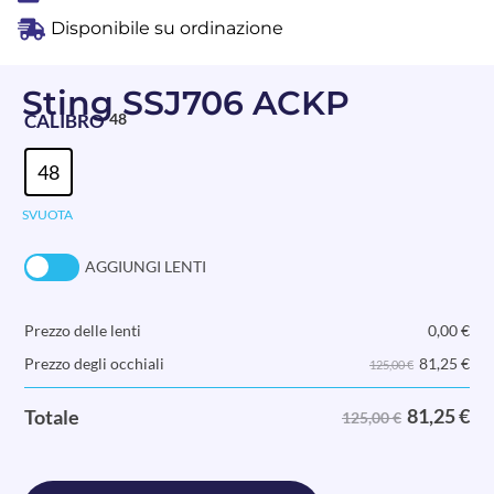
Disponibile su ordinazione
Sting SSJ706 ACKP
CALIBRO
48
48
SVUOTA
AGGIUNGI LENTI
Prezzo delle lenti
0,00
€
81,25
€
Prezzo degli occhiali
125,00 €
81,25
€
Totale
125,00 €