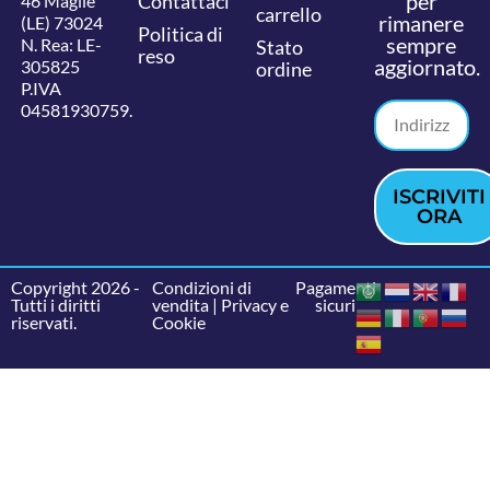
per
Contattaci
46 Maglie
carrello
rimanere
(LE) 73024
Politica di
sempre
N. Rea: LE-
Stato
reso
aggiornato.
305825
ordine
P.IVA
04581930759.
ISCRIVITI
ORA
Copyright 2026 -
Condizioni di
Pagamenti
Tutti i diritti
vendita
|
Privacy e
sicuri
riservati.
Cookie