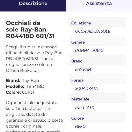
Descrizione
Assistenza
Occhiali da
Collezione
sole Ray-Ban
OCCHIALI DA SOLE
RB4418D 601/31
Genere
Scegli il tuo stile e scopri
DONNA, UOMO
gli occhiali da sole Ray-Ban
RB4418D 601/31 , tuoi al
Brand
miglior prezzo solo da
RAY BAN
Ottica BioFocus!
Forma
Brand:
Ray-Ban
Modello:
RB4418D
SQUADRATA
Colore:
601/31
Materiale
Ogni occhiale acquistato
INIETTATO
su ottica.biofocus.it è
originale, dotato di
Colore
garanzia e di astuccio porta
occhiali originale.
NERO
Ordina online i tuoi occhiali