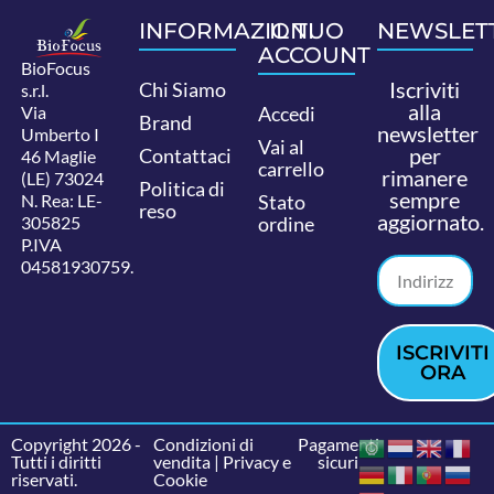
INFORMAZIONI
IL TUO
NEWSLET
ACCOUNT
BioFocus
Iscriviti
Chi Siamo
s.r.l.
alla
Via
Accedi
Brand
newsletter
Umberto I
Vai al
per
Contattaci
46 Maglie
carrello
rimanere
(LE) 73024
Politica di
sempre
N. Rea: LE-
Stato
reso
aggiornato.
305825
ordine
P.IVA
04581930759.
ISCRIVITI
ORA
Copyright 2026 -
Condizioni di
Pagamenti
Tutti i diritti
vendita
|
Privacy e
sicuri
riservati.
Cookie