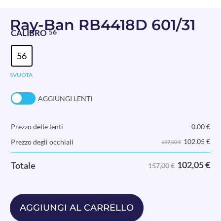
Ray-Ban RB4418D 601/31
CALIBRO
56
56
SVUOTA
AGGIUNGI LENTI
Prezzo delle lenti
0,00
€
102,05
€
Prezzo degli occhiali
157,00 €
102,05
€
Totale
157,00 €
AGGIUNGI AL CARRELLO