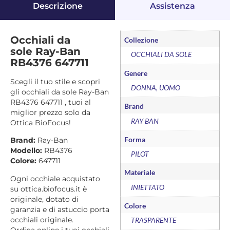
Descrizione
Assistenza
Occhiali da
Collezione
sole Ray-Ban
OCCHIALI DA SOLE
RB4376 647711
Genere
Scegli il tuo stile e scopri
DONNA, UOMO
gli occhiali da sole Ray-Ban
RB4376 647711 , tuoi al
Brand
miglior prezzo solo da
RAY BAN
Ottica BioFocus!
Forma
Brand:
Ray-Ban
Modello:
RB4376
PILOT
Colore:
647711
Materiale
Ogni occhiale acquistato
INIETTATO
su ottica.biofocus.it è
originale, dotato di
Colore
garanzia e di astuccio porta
occhiali originale.
TRASPARENTE
Ordina online i tuoi occhiali