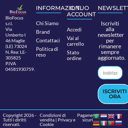
INFORMAZIONI
IL TUO
NEWSLET
ACCOUNT
BioFocus
Iscriviti
Chi Siamo
s.r.l.
alla
Via
Accedi
Brand
newsletter
Umberto I
Vai al
per
Contattaci
46 Maglie
carrello
rimanere
(LE) 73024
Politica di
sempre
N. Rea: LE-
Stato
reso
aggiornato.
305825
ordine
P.IVA
04581930759.
ISCRIVITI
ORA
Copyright 2026 -
Condizioni di
Pagamenti
Tutti i diritti
vendita
|
Privacy e
sicuri
riservati.
Cookie