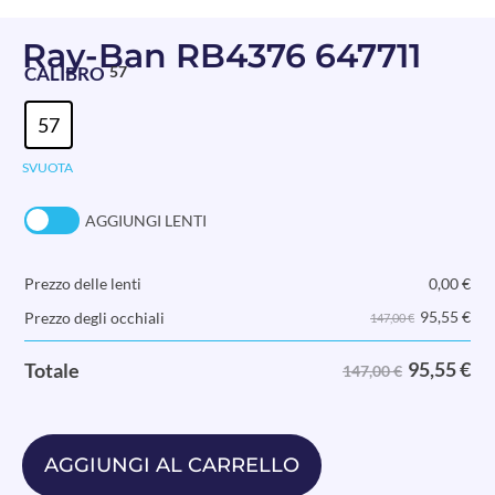
Ray-Ban RB4376 647711
CALIBRO
57
57
SVUOTA
AGGIUNGI LENTI
Prezzo delle lenti
0,00
€
95,55
€
Prezzo degli occhiali
147,00 €
95,55
€
Totale
147,00 €
AGGIUNGI AL CARRELLO