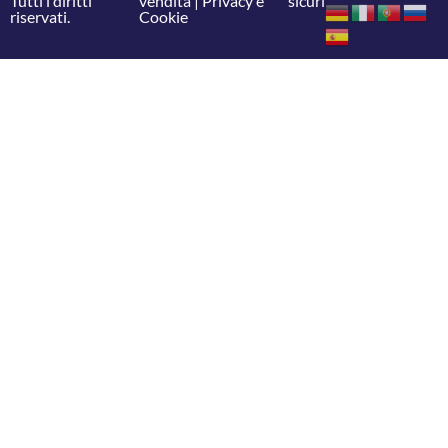
Tutti i diritti
vendita
|
Privacy e
sicuri
riservati.
Cookie