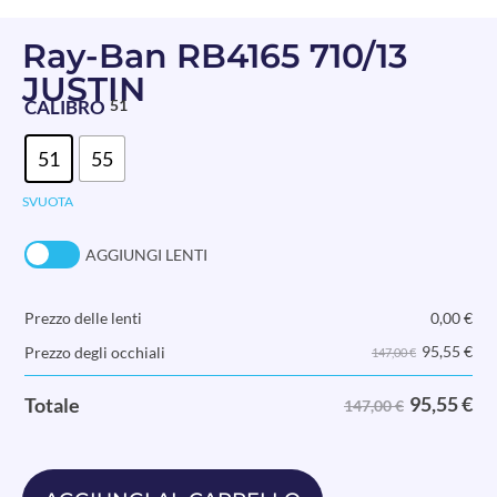
Ray-Ban RB4165 710/13
JUSTIN
CALIBRO
51
51
55
SVUOTA
AGGIUNGI LENTI
Prezzo delle lenti
0,00
€
95,55
€
Prezzo degli occhiali
147,00 €
95,55
€
Totale
147,00 €