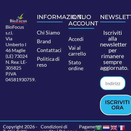
INFORMAZIONI
IL TUO
NEWSLET
ACCOUNT
BioFocus
Iscriviti
Chi Siamo
s.r.l.
alla
Via
Accedi
Brand
newsletter
Umberto I
Vai al
per
Contattaci
46 Maglie
carrello
rimanere
(LE) 73024
Politica di
sempre
N. Rea: LE-
Stato
reso
aggiornato.
305825
ordine
P.IVA
04581930759.
ISCRIVITI
ORA
Copyright 2026 -
Condizioni di
Pagamenti