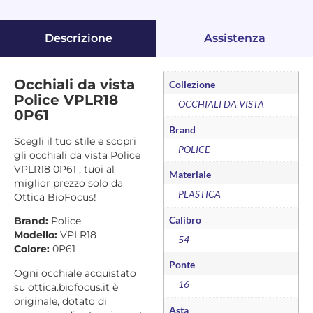
Descrizione
Assistenza
Occhiali da vista
Collezione
Police VPLR18
OCCHIALI DA VISTA
0P61
Brand
Scegli il tuo stile e scopri
POLICE
gli occhiali da vista Police
VPLR18 0P61 , tuoi al
Materiale
miglior prezzo solo da
PLASTICA
Ottica BioFocus!
Calibro
Brand:
Police
Modello:
VPLR18
54
Colore:
0P61
Ponte
Ogni occhiale acquistato
16
su ottica.biofocus.it è
originale, dotato di
Asta