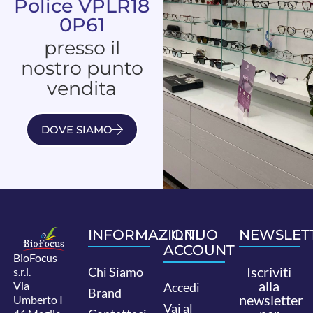
Police VPLR18
0P61
presso il
nostro punto
vendita
DOVE SIAMO
INFORMAZIONI
IL TUO
NEWSLET
ACCOUNT
BioFocus
Iscriviti
Chi Siamo
s.r.l.
alla
Via
Accedi
Brand
newsletter
Umberto I
Vai al