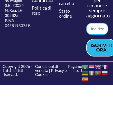
per
Contattaci
46 Maglie
carrello
rimanere
(LE) 73024
Politica di
sempre
N. Rea: LE-
Stato
reso
aggiornato.
305825
ordine
P.IVA
04581930759.
ISCRIVITI
ORA
Copyright 2026 -
Condizioni di
Pagamenti
Tutti i diritti
vendita
|
Privacy e
sicuri
riservati.
Cookie