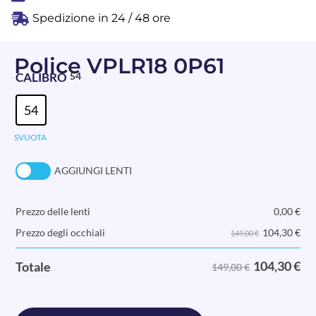
Spedizione in 24 / 48 ore
Police VPLR18 0P61
CALIBRO
54
54
SVUOTA
AGGIUNGI LENTI
Prezzo delle lenti
0,00
€
104,30
€
Prezzo degli occhiali
149,00 €
104,30
€
Totale
149,00 €