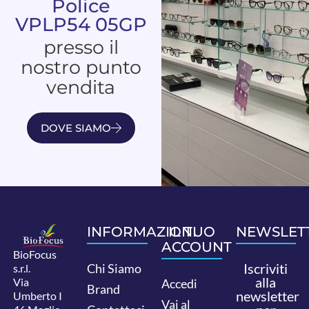
Police
VPLP54 05GP
presso il
nostro punto
vendita
DOVE SIAMO
INFORMAZIONI
IL TUO
NEWSLET
ACCOUNT
BioFocus
Iscriviti
Chi Siamo
s.r.l.
alla
Via
Accedi
Brand
newsletter
Umberto I
Vai al