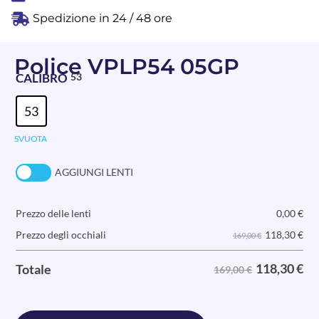
Spedizione in 24 / 48 ore
Police VPLP54 05GP
CALIBRO
53
53
SVUOTA
AGGIUNGI LENTI
Prezzo delle lenti
0,00
€
118,30
€
Prezzo degli occhiali
169,00 €
118,30
€
Totale
169,00 €