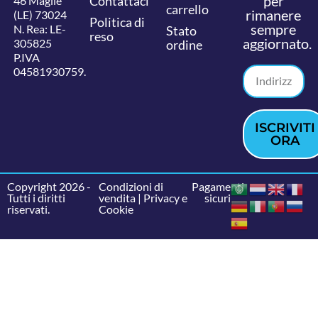
per
Contattaci
46 Maglie
carrello
rimanere
(LE) 73024
Politica di
sempre
N. Rea: LE-
Stato
reso
aggiornato.
305825
ordine
P.IVA
04581930759.
ISCRIVITI
ORA
Copyright 2026 -
Condizioni di
Pagamenti
Tutti i diritti
vendita
|
Privacy e
sicuri
riservati.
Cookie