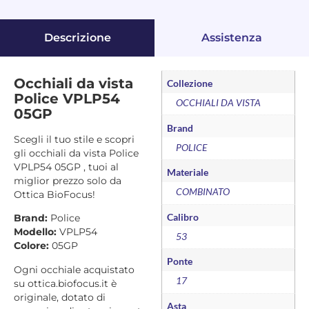
Descrizione
Assistenza
Occhiali da vista
Collezione
Police VPLP54
OCCHIALI DA VISTA
05GP
Brand
Scegli il tuo stile e scopri
POLICE
gli occhiali da vista Police
VPLP54 05GP , tuoi al
Materiale
miglior prezzo solo da
COMBINATO
Ottica BioFocus!
Calibro
Brand:
Police
Modello:
VPLP54
53
Colore:
05GP
Ponte
Ogni occhiale acquistato
17
su ottica.biofocus.it è
originale, dotato di
Asta