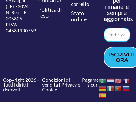
per
Contattaci
46 Maglie
carrello
rimanere
(LE) 73024
Politica di
sempre
N. Rea: LE-
Stato
reso
aggiornato.
305825
ordine
P.IVA
04581930759.
ISCRIVITI
ORA
Copyright 2026 -
Condizioni di
Pagamenti
Tutti i diritti
vendita
|
Privacy e
sicuri
riservati.
Cookie