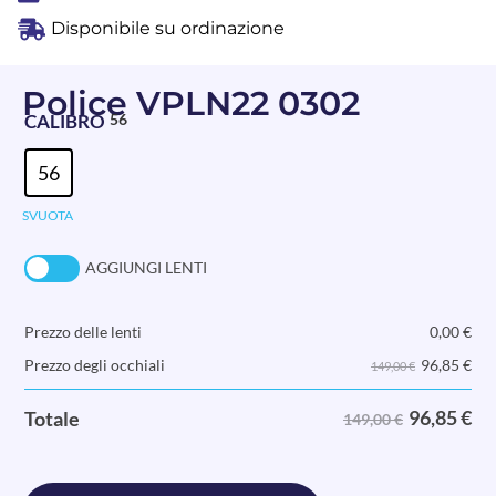
Disponibile su ordinazione
Police VPLN22 0302
CALIBRO
56
56
SVUOTA
AGGIUNGI LENTI
Prezzo delle lenti
0,00
€
96,85
€
Prezzo degli occhiali
149,00 €
96,85
€
Totale
149,00 €