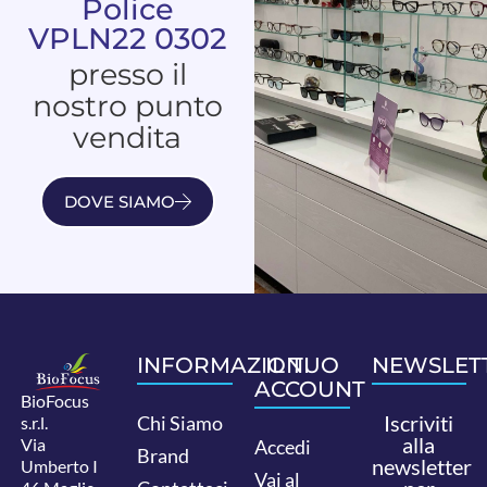
Police
VPLN22 0302
presso il
nostro punto
vendita
DOVE SIAMO
INFORMAZIONI
IL TUO
NEWSLET
ACCOUNT
BioFocus
Iscriviti
Chi Siamo
s.r.l.
alla
Via
Accedi
Brand
newsletter
Umberto I
Vai al