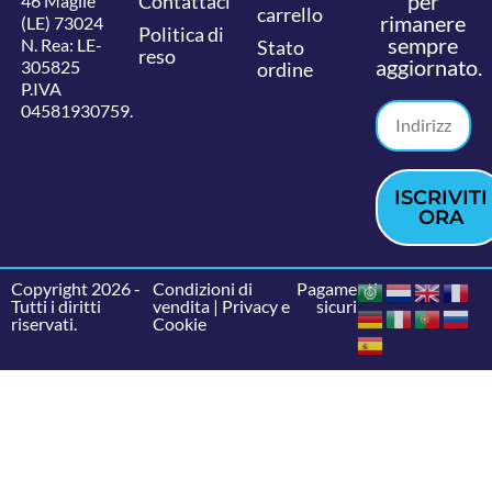
per
Contattaci
46 Maglie
carrello
rimanere
(LE) 73024
Politica di
sempre
N. Rea: LE-
Stato
reso
aggiornato.
305825
ordine
P.IVA
04581930759.
ISCRIVITI
ORA
Copyright 2026 -
Condizioni di
Pagamenti
Tutti i diritti
vendita
|
Privacy e
sicuri
riservati.
Cookie