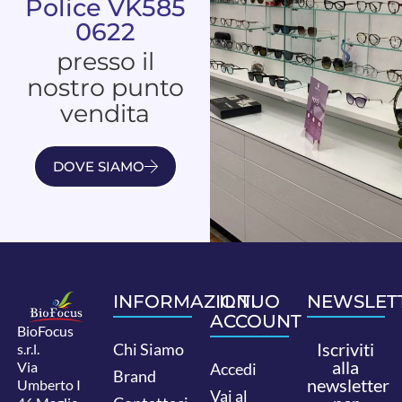
Police VK585
0622
presso il
nostro punto
vendita
DOVE SIAMO
INFORMAZIONI
IL TUO
NEWSLET
ACCOUNT
BioFocus
Iscriviti
Chi Siamo
s.r.l.
alla
Via
Accedi
Brand
newsletter
Umberto I
Vai al