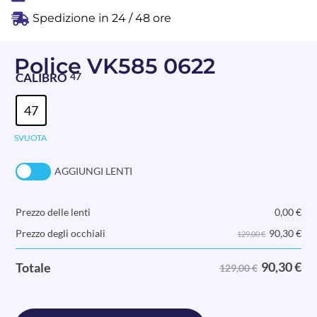
Spedizione in 24 / 48 ore
Police VK585 0622
CALIBRO
47
47
SVUOTA
AGGIUNGI LENTI
Prezzo delle lenti
0,00
€
90,30
€
Prezzo degli occhiali
129,00 €
90,30
€
Totale
129,00 €