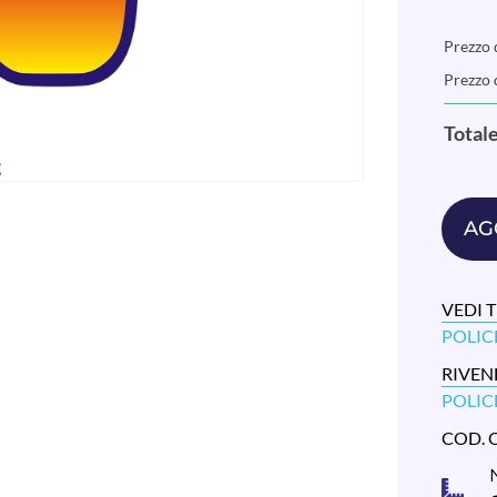
Prezzo d
Prezzo 
Total
AG
VEDI T
POLIC
RIVEN
POLIC
COD. 