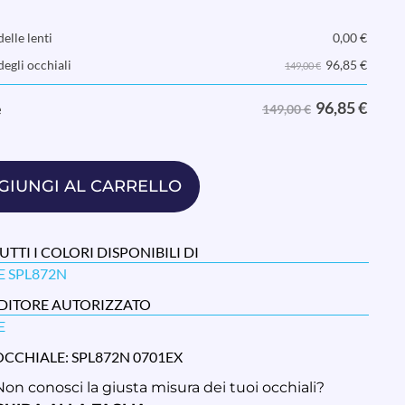
elle lenti
0,00
€
96,85
€
degli occhiali
149,00 €
96,85
€
e
149,00 €
GIUNGI AL CARRELLO
UTTI I COLORI DISPONIBILI DI
E SPL872N
DITORE AUTORIZZATO
E
OCCHIALE: SPL872N 0701EX
Non conosci la giusta misura dei tuoi occhiali?