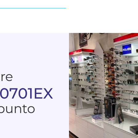
are
 0701EX
 punto