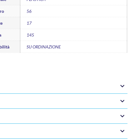
ro
56
te
17
a
145
ilità
SU ORDINAZIONE