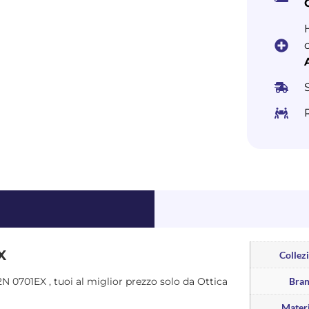
X
Collez
72N 0701EX , tuoi al miglior prezzo solo da Ottica
Bra
Materi