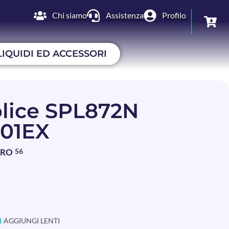
Chi siamo
Assistenza
Profilo
LIQUIDI ED ACCESSORI
lice SPL872N
01EX
BRO
56
AGGIUNGI LENTI