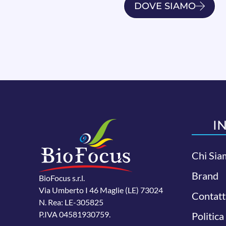
DOVE SIAMO
I
Chi Sia
Brand
BioFocus s.r.l.
Via Umberto I 46 Maglie (LE) 73024
Contatt
N. Rea: LE-305825
P.IVA 04581930759.
Politica