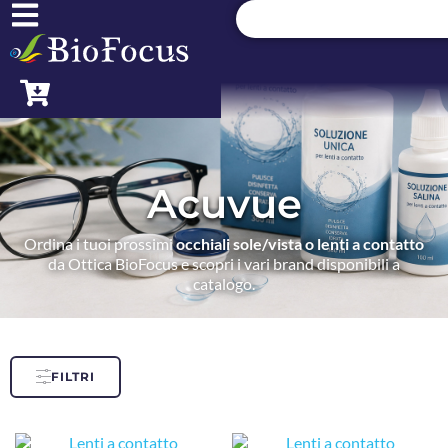
Acuvue
Ordina i tuoi prossimi
occhiali sole/vista o lenti a contatto
da Ottica BioFocus e scopri i vari brand disponibili a
catalogo.
FILTRI