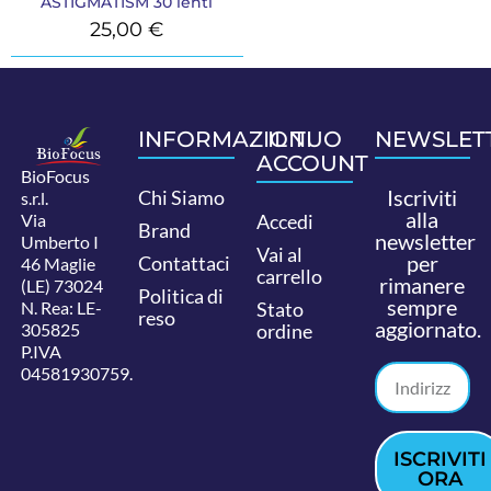
ASTIGMATISM 30 lenti
25,00
€
INFORMAZIONI
IL TUO
NEWSLET
ACCOUNT
BioFocus
Iscriviti
Chi Siamo
s.r.l.
alla
Via
Accedi
Brand
newsletter
Umberto I
Vai al
per
Contattaci
46 Maglie
carrello
rimanere
(LE) 73024
Politica di
sempre
N. Rea: LE-
Stato
reso
aggiornato.
305825
ordine
P.IVA
04581930759.
ISCRIVITI
ORA