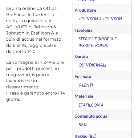
Ordina online da Ottica
Produttore
BioFocus le tue lenti a
JOHNSON & JOHNSON
contatto quindicinali
ACUVUE2 di Johnson &
Tipologia
Johnson in Etafilcon A e
SFERICHE (MIOPIA E
58% di acqua nel formato
IPERMETROPIA)
da 6 lenti, raggio 8,30 e
diametro 14,0
Durata
La consegna è in 24/48 ore
QUINDICINALI
per i prodotti presenti in
magazzino, 6 giorni
Formato
lavorativi se in
6 LENTI
riassortimento.
Il reso è garantito entro i 14
Materiale
giorni.
ETAFILCON A
Contenuto acqua
58%
Raggio (BC)