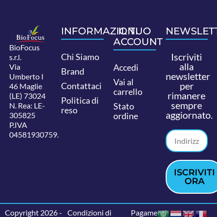
INFORMAZIONI
IL TUO
NEWSLET
ACCOUNT
BioFocus
Iscriviti
Chi Siamo
s.r.l.
alla
Via
Accedi
Brand
newsletter
Umberto I
Vai al
per
Contattaci
46 Maglie
carrello
rimanere
(LE) 73024
Politica di
sempre
N. Rea: LE-
Stato
reso
aggiornato.
305825
ordine
P.IVA
04581930759.
ISCRIVITI
ORA
Copyright 2026 -
Condizioni di
Pagamenti