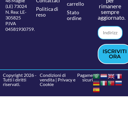
per
Contattaci
46 Maglie
carrello
rimanere
(LE) 73024
Politica di
sempre
N. Rea: LE-
Stato
reso
aggiornato.
305825
ordine
P.IVA
04581930759.
ISCRIVITI
ORA
Copyright 2026 -
Condizioni di
Pagamenti
Tutti i diritti
vendita
|
Privacy e
sicuri
riservati.
Cookie