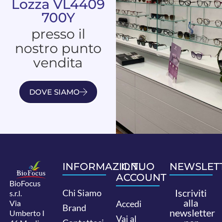
Lozza VL4409
700Y
presso il
nostro punto
vendita
DOVE SIAMO
INFORMAZIONI
IL TUO
NEWSLET
ACCOUNT
BioFocus
Iscriviti
Chi Siamo
s.r.l.
alla
Via
Accedi
Brand
newsletter
Umberto I
Vai al