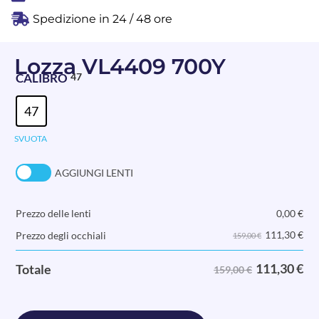
Spedizione in 24 / 48 ore
Lozza VL4409 700Y
CALIBRO
47
47
SVUOTA
AGGIUNGI LENTI
Prezzo delle lenti
0,00
€
111,30
€
Prezzo degli occhiali
159,00 €
111,30
€
Totale
159,00 €