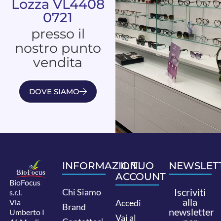
Lozza VL4408
0721
presso il
nostro punto
vendita
DOVE SIAMO
INFORMAZIONI
IL TUO
NEWSLET
ACCOUNT
BioFocus
Iscriviti
Chi Siamo
s.r.l.
alla
Via
Accedi
Brand
newsletter
Umberto I
Vai al