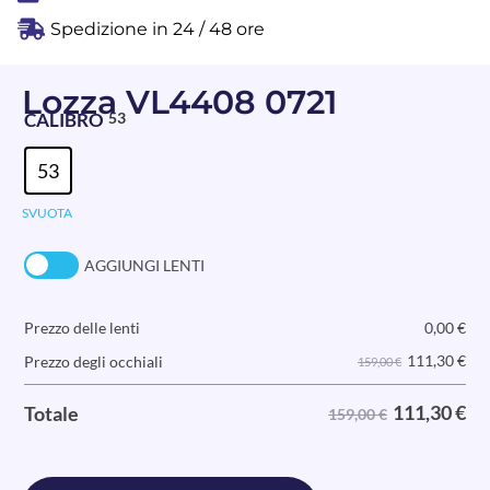
Spedizione in 24 / 48 ore
Lozza VL4408 0721
CALIBRO
53
53
SVUOTA
AGGIUNGI LENTI
Prezzo delle lenti
0,00
€
111,30
€
Prezzo degli occhiali
159,00 €
111,30
€
Totale
159,00 €