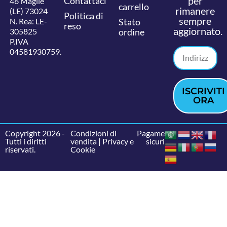
per
Contattaci
46 Maglie
carrello
rimanere
(LE) 73024
Politica di
sempre
N. Rea: LE-
Stato
reso
aggiornato.
305825
ordine
P.IVA
04581930759.
ISCRIVITI
ORA
Copyright 2026 -
Condizioni di
Pagamenti
Tutti i diritti
vendita
|
Privacy e
sicuri
riservati.
Cookie