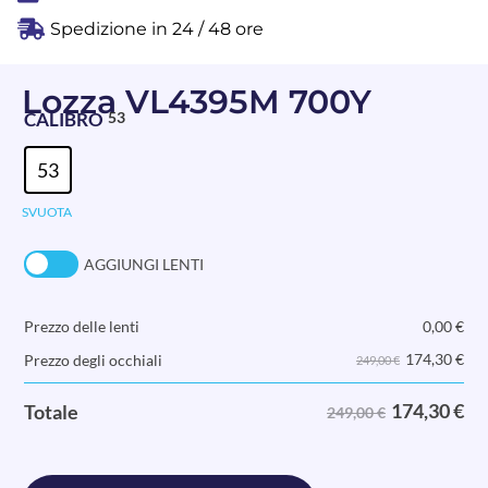
Spedizione in 24 / 48 ore
Lozza VL4395M 700Y
CALIBRO
53
53
SVUOTA
AGGIUNGI LENTI
Prezzo delle lenti
0,00
€
174,30
€
Prezzo degli occhiali
249,00 €
174,30
€
Totale
249,00 €