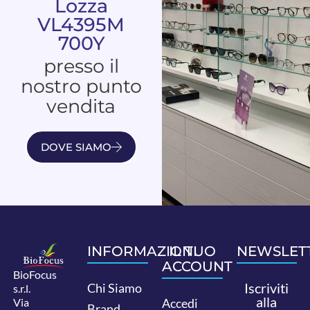
Lozza
VL4395M
700Y
presso il
nostro punto
vendita
DOVE SIAMO
INFORMAZIONI
IL TUO
NEWSLET
ACCOUNT
BioFocus
Iscriviti
Chi Siamo
s.r.l.
alla
Via
Accedi
Brand