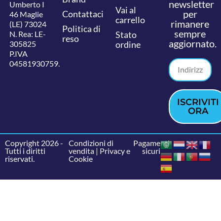
newsletter
Umberto I
Vai al
per
Contattaci
46 Maglie
carrello
rimanere
(LE) 73024
Politica di
sempre
N. Rea: LE-
Stato
reso
aggiornato.
305825
ordine
P.IVA
04581930759.
ISCRIVITI
ORA
Copyright 2026 -
Condizioni di
Pagamenti
Tutti i diritti
vendita
|
Privacy e
sicuri
riservati.
Cookie