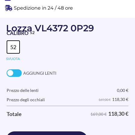
Spedizione in 24 / 48 ore
Lozza VL4372 0P29
CALIBRO
52
52
SVUOTA
AGGIUNGI LENTI
Prezzo delle lenti
0,00
€
118,30
€
Prezzo degli occhiali
169,00 €
118,30
€
Totale
169,00 €