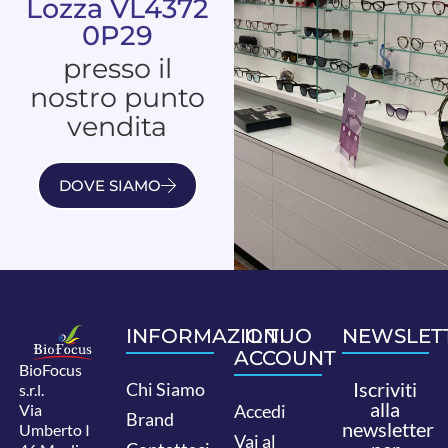
Lozza VL4372
0P29
presso il
nostro punto
vendita
DOVE SIAMO
INFORMAZIONI
IL TUO
NEWSLET
ACCOUNT
BioFocus
Iscriviti
Chi Siamo
s.r.l.
alla
Via
Accedi
Brand
newsletter
Umberto I
Vai al