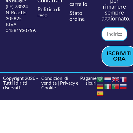
per
Contattaci
46 Maglie
carrello
rimanere
(LE) 73024
Politica di
sempre
N. Rea: LE-
Stato
reso
aggiornato.
305825
ordine
P.IVA
04581930759.
ISCRIVITI
ORA
Copyright 2026 -
Condizioni di
Pagamenti
Tutti i diritti
vendita
|
Privacy e
sicuri
riservati.
Cookie