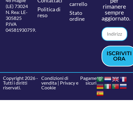
per
Contattaci
46 Maglie
carrello
rimanere
(LE) 73024
Politica di
sempre
N. Rea: LE-
Stato
reso
aggiornato.
305825
ordine
P.IVA
04581930759.
ISCRIVITI
ORA
Copyright 2026 -
Condizioni di
Pagamenti
Tutti i diritti
vendita
|
Privacy e
sicuri
riservati.
Cookie