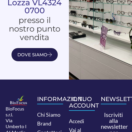
Lozza VL4324
0700
presso il
nostro punto
vendita
DOVE SIAMO
INFORMAZIONI
IL TUO
NEWSLET
ACCOUNT
BioFocus
Iscriviti
Chi Siamo
s.r.l.
alla
Via
Accedi
Brand
newsletter
Umberto I
Vai al