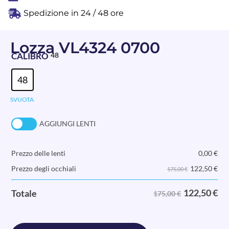
Spedizione in 24 / 48 ore
Lozza VL4324 0700
CALIBRO
48
48
SVUOTA
AGGIUNGI LENTI
Prezzo delle lenti
0,00
€
122,50
€
Prezzo degli occhiali
175,00 €
122,50
€
Totale
175,00 €