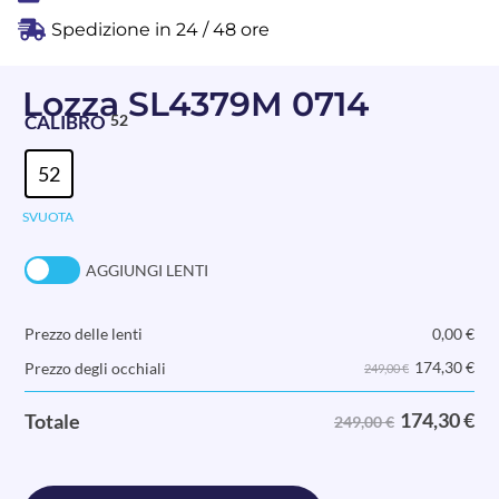
Spedizione in 24 / 48 ore
Lozza SL4379M 0714
CALIBRO
52
52
SVUOTA
AGGIUNGI LENTI
Prezzo delle lenti
0,00
€
174,30
€
Prezzo degli occhiali
249,00 €
174,30
€
Totale
249,00 €