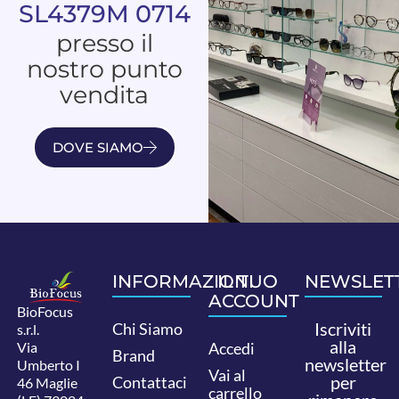
SL4379M 0714
presso il
nostro punto
vendita
DOVE SIAMO
INFORMAZIONI
IL TUO
NEWSLET
ACCOUNT
BioFocus
Iscriviti
Chi Siamo
s.r.l.
alla
Via
Accedi
Brand
newsletter
Umberto I
Vai al
per
Contattaci
46 Maglie
carrello