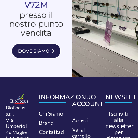
V72M
presso il
nostro punto
vendita
DOVE SIAMO
INFORMAZIONI
IL TUO
NEWSLET
ACCOUNT
BioFocus
Iscriviti
Chi Siamo
s.r.l.
alla
Via
Accedi
Brand
newsletter
Umberto I
Vai al
per
Contattaci
46 Maglie
carrello