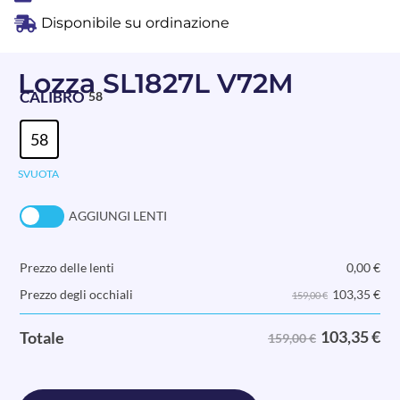
Disponibile su ordinazione
Lozza SL1827L V72M
CALIBRO
58
58
SVUOTA
AGGIUNGI LENTI
Prezzo delle lenti
0,00
€
103,35
€
Prezzo degli occhiali
159,00 €
103,35
€
Totale
159,00 €