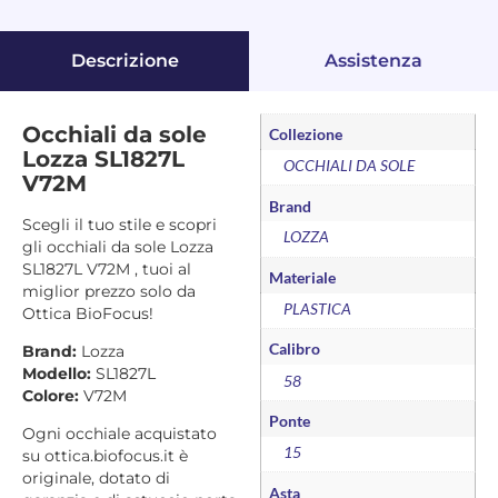
Descrizione
Assistenza
Occhiali da sole
Collezione
Lozza SL1827L
OCCHIALI DA SOLE
V72M
Brand
Scegli il tuo stile e scopri
LOZZA
gli occhiali da sole Lozza
SL1827L V72M , tuoi al
Materiale
miglior prezzo solo da
PLASTICA
Ottica BioFocus!
Calibro
Brand:
Lozza
Modello:
SL1827L
58
Colore:
V72M
Ponte
Ogni occhiale acquistato
15
su ottica.biofocus.it è
originale, dotato di
Asta