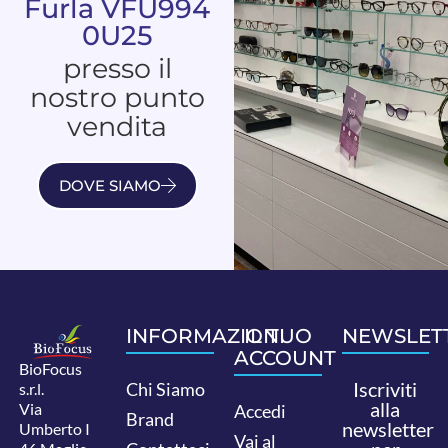
Furla VFU994
0U25
presso il
nostro punto
vendita
DOVE SIAMO
INFORMAZIONI
IL TUO
NEWSLET
ACCOUNT
BioFocus
Iscriviti
Chi Siamo
s.r.l.
alla
Via
Accedi
Brand
newsletter
Umberto I
Vai al