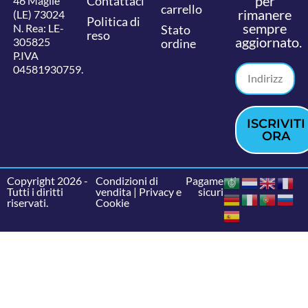
per
Contattaci
46 Maglie
carrello
rimanere
(LE) 73024
Politica di
sempre
N. Rea: LE-
Stato
reso
aggiornato.
305825
ordine
P.IVA
04581930759.
ISCRIVITI
ORA
Copyright 2026 -
Condizioni di
Pagamenti
Tutti i diritti
vendita
|
Privacy e
sicuri
riservati.
Cookie