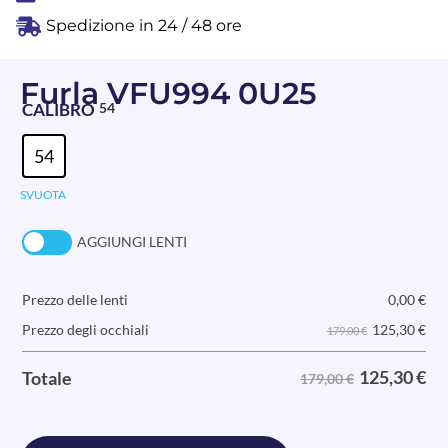
Spedizione in 24 / 48 ore
Furla VFU994 0U25
CALIBRO
54
54
SVUOTA
AGGIUNGI LENTI
Prezzo delle lenti
0,00
€
125,30
€
Prezzo degli occhiali
179,00 €
125,30
€
Totale
179,00 €