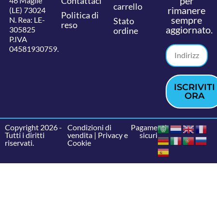
per
Contattaci
46 Maglie
carrello
rimanere
(LE) 73024
Politica di
sempre
N. Rea: LE-
Stato
reso
aggiornato.
305825
ordine
P.IVA
04581930759.
ISCRIVITI
ORA
Copyright 2026 -
Condizioni di
Pagamenti
Tutti i diritti
vendita
|
Privacy e
sicuri
riservati.
Cookie