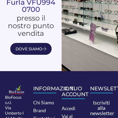
Furla VFU994
0700
presso il
nostro punto
vendita
DOVE SIAMO
INFORMAZIONI
IL TUO
NEWSLET
ACCOUNT
BioFocus
Iscriviti
Chi Siamo
s.r.l.
alla
Via
Accedi
Brand
newsletter
Umberto I
Vai al