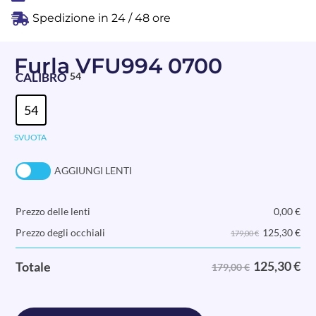
Spedizione in 24 / 48 ore
Furla VFU994 0700
CALIBRO
54
54
SVUOTA
AGGIUNGI LENTI
Prezzo delle lenti
0,00
€
125,30
€
Prezzo degli occhiali
179,00 €
125,30
€
Totale
179,00 €