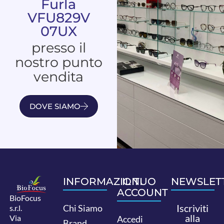
Furla
VFU829V
07UX
presso il
nostro punto
vendita
DOVE SIAMO
INFORMAZIONI
IL TUO
NEWSLET
ACCOUNT
BioFocus
Iscriviti
Chi Siamo
s.r.l.
alla
Via
Accedi
Brand