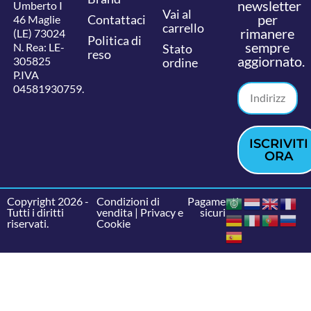
newsletter
Umberto I
Vai al
per
Contattaci
46 Maglie
carrello
rimanere
(LE) 73024
Politica di
sempre
N. Rea: LE-
Stato
reso
aggiornato.
305825
ordine
P.IVA
04581930759.
ISCRIVITI
ORA
Copyright 2026 -
Condizioni di
Pagamenti
Tutti i diritti
vendita
|
Privacy e
sicuri
riservati.
Cookie