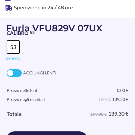
Spedizione in 24 / 48 ore
Furla VFU829V 07UX
CALIBRO
53
53
SVUOTA
AGGIUNGI LENTI
Prezzo delle lenti
0,00
€
139,30
€
Prezzo degli occhiali
199,00 €
139,30
€
Totale
199,00 €