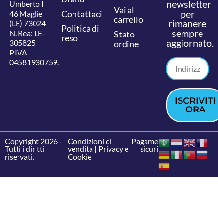
newsletter
Umberto I
Vai al
per
Contattaci
46 Maglie
carrello
rimanere
(LE) 73024
Politica di
sempre
N. Rea: LE-
Stato
reso
aggiornato.
305825
ordine
P.IVA
04581930759.
ISCRIVITI
ORA
Copyright 2026 -
Condizioni di
Pagamenti
Tutti i diritti
vendita
|
Privacy e
sicuri
riservati.
Cookie