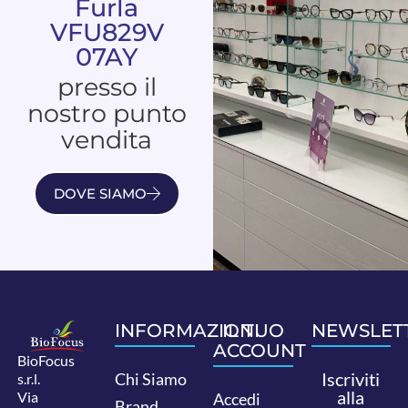
Furla
VFU829V
07AY
presso il
nostro punto
vendita
DOVE SIAMO
INFORMAZIONI
IL TUO
NEWSLET
ACCOUNT
BioFocus
Iscriviti
Chi Siamo
s.r.l.
alla
Via
Accedi
Brand