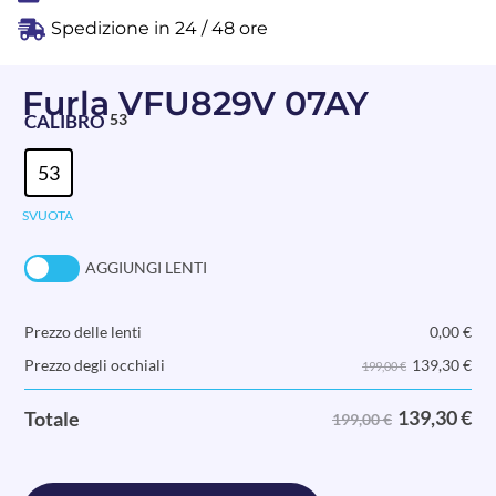
Spedizione in 24 / 48 ore
Furla VFU829V 07AY
CALIBRO
53
53
SVUOTA
AGGIUNGI LENTI
Prezzo delle lenti
0,00
€
139,30
€
Prezzo degli occhiali
199,00 €
139,30
€
Totale
199,00 €