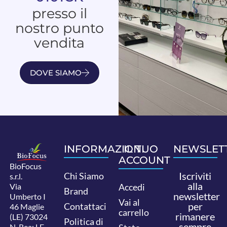
presso il
nostro punto
vendita
DOVE SIAMO
INFORMAZIONI
IL TUO
NEWSLET
ACCOUNT
BioFocus
Iscriviti
Chi Siamo
s.r.l.
alla
Via
Accedi
Brand
newsletter
Umberto I
Vai al
per
Contattaci
46 Maglie
carrello
rimanere
(LE) 73024
Politica di
sempre
N. Rea: LE-