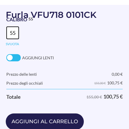
Furla VFU718 0101CK
CALIBRO
55
55
SVUOTA
AGGIUNGI LENTI
Prezzo delle lenti
0,00
€
100,75
€
Prezzo degli occhiali
155,00 €
100,75
€
Totale
155,00 €
AGGIUNGI AL CARRELLO