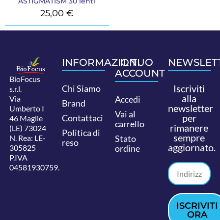
ASTIGMATISM 30 lenti
25,00
€
INFORMAZIONI
IL TUO
NEWSLET
ACCOUNT
BioFocus
Iscriviti
Chi Siamo
s.r.l.
alla
Via
Accedi
Brand
newsletter
Umberto I
Vai al
per
Contattaci
46 Maglie
carrello
rimanere
(LE) 73024
Politica di
sempre
N. Rea: LE-
Stato
reso
aggiornato.
305825
ordine
P.IVA
04581930759.
ISCRIVITI
ORA