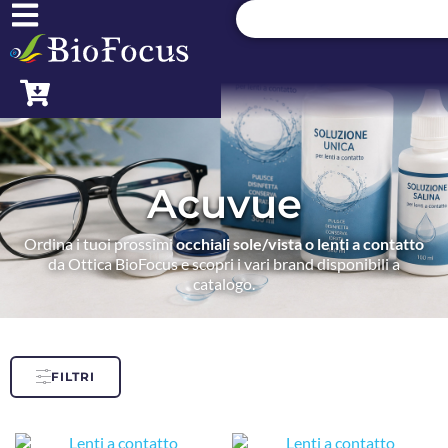
Acuvue
Ordina i tuoi prossimi
occhiali sole/vista o lenti a contatto
da Ottica BioFocus e scopri i vari brand disponibili a
catalogo.
FILTRI