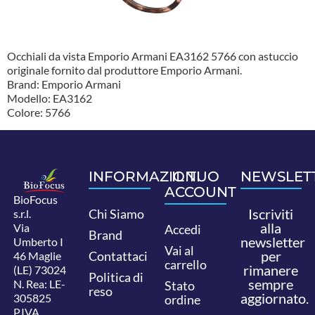
Occhiali da vista Emporio Armani EA3162 5766 con astuccio
originale fornito dal produttore Emporio Armani.
Brand: Emporio Armani
Modello: EA3162
Colore: 5766
INFORMAZIONI
IL TUO
NEWSLET
ACCOUNT
BioFocus
Iscriviti
Chi Siamo
s.r.l.
alla
Via
Accedi
Brand
newsletter
Umberto I
Vai al
per
Contattaci
46 Maglie
carrello
rimanere
(LE) 73024
Politica di
sempre
N. Rea: LE-
Stato
reso
aggiornato.
305825
ordine
P.IVA