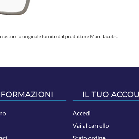
 astuccio originale fornito dal produttore Marc Jacobs.
NFORMAZIONI
IL TUO ACCO
mo
Accedi
Vai al carrello
aci
Stato ordine