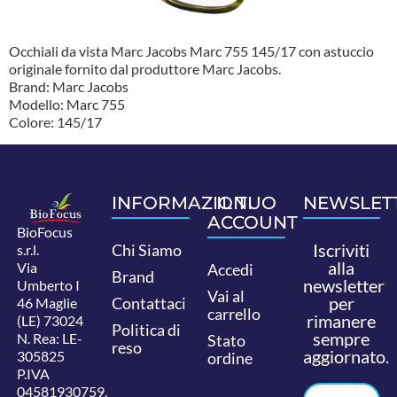
Occhiali da vista Marc Jacobs Marc 755 145/17 con astuccio
originale fornito dal produttore Marc Jacobs.
Brand: Marc Jacobs
Modello: Marc 755
Colore: 145/17
INFORMAZIONI
IL TUO
NEWSLET
ACCOUNT
BioFocus
Iscriviti
Chi Siamo
s.r.l.
alla
Via
Accedi
Brand
newsletter
Umberto I
Vai al
per
Contattaci
46 Maglie
carrello
rimanere
(LE) 73024
Politica di
sempre
N. Rea: LE-
Stato
reso
aggiornato.
305825
ordine
P.IVA
04581930759.