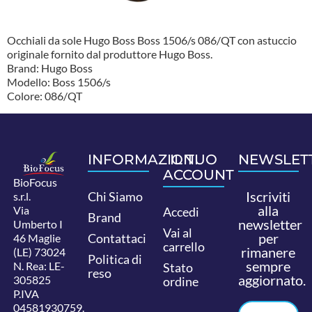
Occhiali da sole Hugo Boss Boss 1506/s 086/QT con astuccio
originale fornito dal produttore Hugo Boss.
Brand: Hugo Boss
Modello: Boss 1506/s
Colore: 086/QT
INFORMAZIONI
IL TUO
NEWSLET
ACCOUNT
BioFocus
Iscriviti
Chi Siamo
s.r.l.
alla
Via
Accedi
Brand
newsletter
Umberto I
Vai al
per
Contattaci
46 Maglie
carrello
rimanere
(LE) 73024
Politica di
sempre
N. Rea: LE-
Stato
reso
aggiornato.
305825
ordine
P.IVA
04581930759.