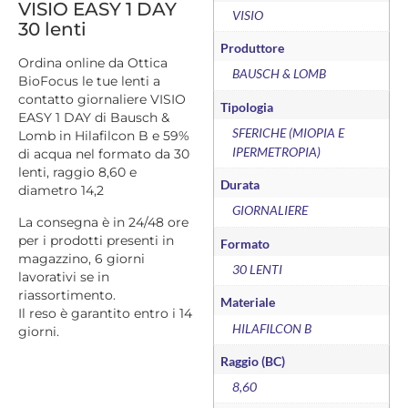
VISIO EASY 1 DAY
VISIO
30 lenti
Produttore
Ordina online da Ottica
BAUSCH & LOMB
BioFocus le tue lenti a
contatto giornaliere VISIO
Tipologia
EASY 1 DAY di Bausch &
SFERICHE (MIOPIA E
Lomb in Hilafilcon B e 59%
IPERMETROPIA)
di acqua nel formato da 30
lenti, raggio 8,60 e
Durata
diametro 14,2
GIORNALIERE
La consegna è in 24/48 ore
per i prodotti presenti in
Formato
magazzino, 6 giorni
30 LENTI
lavorativi se in
riassortimento.
Materiale
Il reso è garantito entro i 14
HILAFILCON B
giorni.
Raggio (BC)
8,60