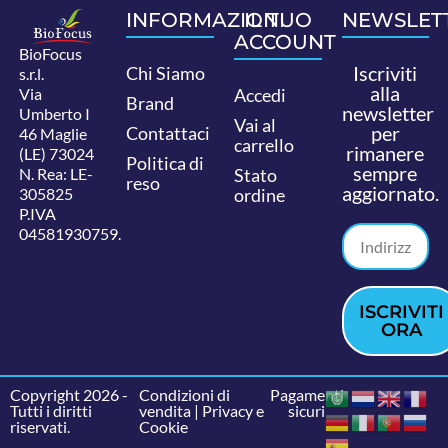
INFORMAZIONI
IL TUO
NEWSLET
ACCOUNT
BioFocus
Iscriviti
Chi Siamo
s.r.l.
alla
Via
Accedi
Brand
newsletter
Umberto I
Vai al
per
Contattaci
46 Maglie
carrello
rimanere
(LE) 73024
Politica di
sempre
N. Rea: LE-
Stato
reso
aggiornato.
305825
ordine
P.IVA
04581930759.
ISCRIVITI
ORA
Copyright 2026 -
Condizioni di
Pagamenti
Tutti i diritti
vendita
|
Privacy e
sicuri
riservati.
Cookie