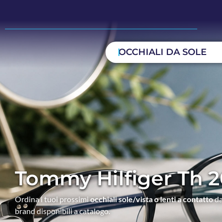
OCCHIALI DA SOLE
Tommy Hilfiger Th 2
Ordina i tuoi prossimi
occhiali sole/vista o lenti a contatto
da
brand disponibili a catalogo.