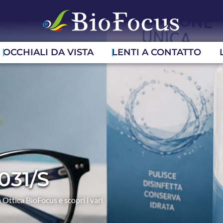
OCCHIALI DA VISTA
LENTI A CONTATTO
031/S
 Ottica BioFocus e scopri i vari