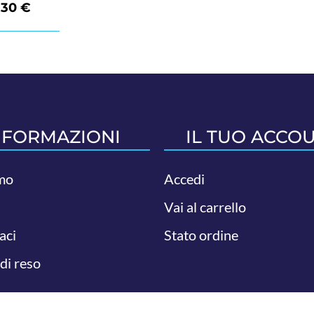
,30
€
NFORMAZIONI
IL TUO ACCO
mo
Accedi
Vai al carrello
aci
Stato ordine
 di reso