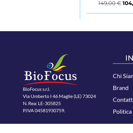
149,00
€
104
I
Chi Sia
Brand
BioFocus s.r.l.
Via Umberto I 46 Maglie (LE) 73024
Contatt
N. Rea: LE-305825
P.IVA 04581930759.
Politica