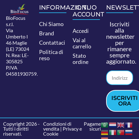
INFORMAZIONI
IL TUO
NEWSLET
ACCOUNT
BioFocus
Iscriviti
Chi Siamo
s.r.l.
alla
Via
Accedi
Brand
newsletter
Umberto I
Vai al
per
Contattaci
46 Maglie
carrello
rimanere
(LE) 73024
Politica di
sempre
N. Rea: LE-
Stato
reso
aggiornato.
305825
ordine
P.IVA
04581930759.
ISCRIVITI
ORA
Copyright 2026 -
Condizioni di
Pagamenti
Tutti i diritti
vendita
|
Privacy e
sicuri
riservati.
Cookie