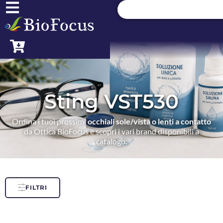
Sting VST530
Ordina i tuoi prossimi
occhiali sole/vista o lenti a contatto
da Ottica BioFocus e scopri i vari brand disponibili a
catalogo.
FILTRI