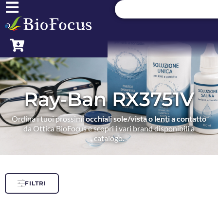
Ray-Ban RX3751V
Ordina i tuoi prossimi
occhiali sole/vista o lenti a contatto
da Ottica BioFocus e scopri i vari brand disponibili a
catalogo.
FILTRI