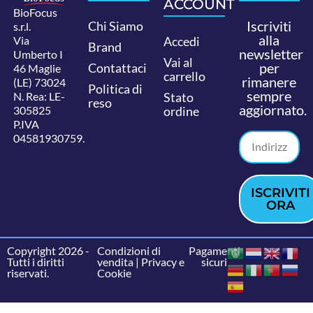
ACCOUNT
BioFocus
Iscriviti
Chi Siamo
s.r.l.
alla
Via
Accedi
Brand
newsletter
Umberto I
Vai al
per
Contattaci
46 Maglie
carrello
rimanere
(LE) 73024
Politica di
sempre
N. Rea: LE-
Stato
reso
aggiornato.
305825
ordine
P.IVA
04581930759.
ISCRIVITI
ORA
Copyright 2026 -
Condizioni di
Pagamenti
Tutti i diritti
vendita
|
Privacy e
sicuri
riservati.
Cookie