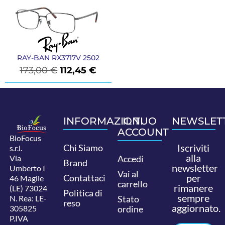
RAY-BAN RX3717V 2502
173,00
€
112,45
€
INFORMAZIONI
IL TUO
NEWSLET
ACCOUNT
BioFocus
Iscriviti
Chi Siamo
s.r.l.
alla
Via
Accedi
Brand
newsletter
Umberto I
Vai al
per
Contattaci
46 Maglie
carrello
rimanere
(LE) 73024
Politica di
sempre
N. Rea: LE-
Stato
reso
aggiornato.
305825
ordine
P.IVA