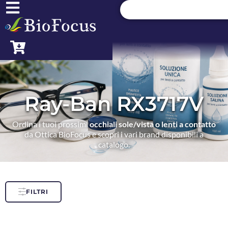
Ray-Ban RX3717V
Ordina i tuoi prossimi
occhiali sole/vista o lenti a contatto
da Ottica BioFocus e scopri i vari brand disponibili a
catalogo.
FILTRI