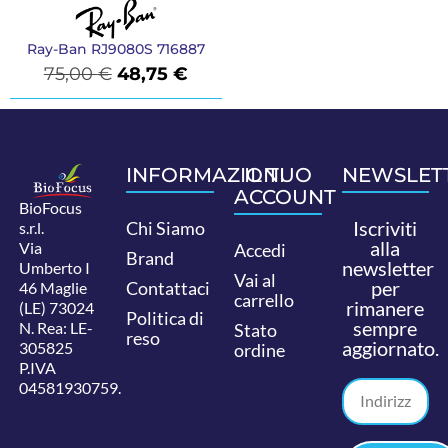
Ray-Ban RJ9080S 716887
75,00
€
48,75
€
INFORMAZIONI
IL TUO
NEWSLET
ACCOUNT
BioFocus
Iscriviti
Chi Siamo
s.r.l.
alla
Via
Accedi
Brand
newsletter
Umberto I
Vai al
per
Contattaci
46 Maglie
carrello
rimanere
(LE) 73024
Politica di
sempre
N. Rea: LE-
Stato
reso
aggiornato.
305825
ordine
P.IVA
04581930759.