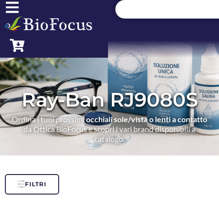
Ray-Ban RJ9080S
Ordina i tuoi prossimi
occhiali sole/vista o lenti a contatto
da Ottica BioFocus e scopri i vari brand disponibili a
catalogo.
FILTRI