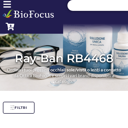
Ray-Ban RB4468
Ordina i tuoi prossimi
occhiali sole/vista o lenti a contatto
da Ottica BioFocus e scopri i vari brand disponibili a
catalogo.
FILTRI