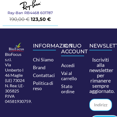
Ray-Ban RB4468 601787
190,00
€
123,50
€
INFORMAZIONI
IL TUO
NEWSLET
ACCOUNT
BioFocus
Iscriviti
Chi Siamo
s.r.l.
alla
Via
Accedi
Brand
newsletter
Umberto I
Vai al
per
Contattaci
46 Maglie
carrello
rimanere
(LE) 73024
Politica di
sempre
N. Rea: LE-
Stato
reso
aggiornato.
305825
ordine
P.IVA
04581930759.