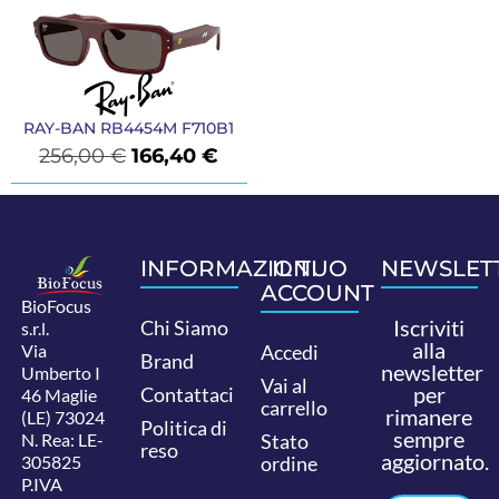
RAY-BAN RB4454M F710B1
256,00
€
166,40
€
INFORMAZIONI
IL TUO
NEWSLET
ACCOUNT
BioFocus
Iscriviti
Chi Siamo
s.r.l.
alla
Via
Accedi
Brand
newsletter
Umberto I
Vai al
per
Contattaci
46 Maglie
carrello
rimanere
(LE) 73024
Politica di
sempre
N. Rea: LE-
Stato
reso
aggiornato.
305825
ordine
P.IVA