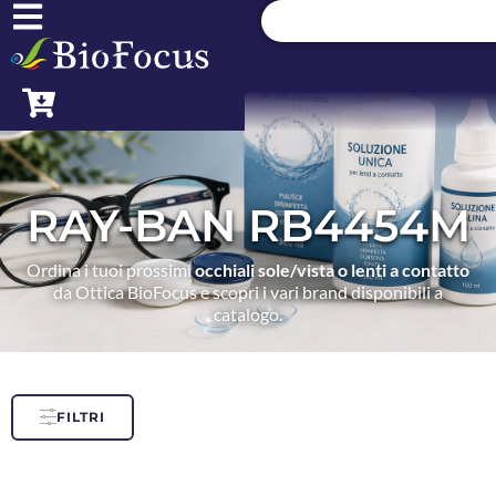
RAY-BAN RB4454M
Ordina i tuoi prossimi
occhiali sole/vista o lenti a contatto
da Ottica BioFocus e scopri i vari brand disponibili a
catalogo.
FILTRI