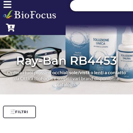
Ray-Ban RB4453
Ordina i tuoi prossimi
occhiali sole/vista o lenti a contatto
da Ottica BioFocus e scopri i vari brand disponibili a
catalogo.
FILTRI