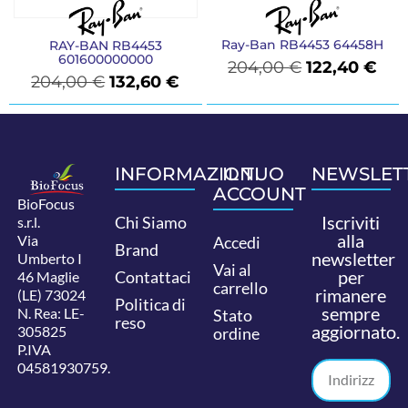
Ray-Ban RB4453 64458H
RAY-BAN RB4453
601600000000
204,00
€
122,40
€
204,00
€
132,60
€
INFORMAZIONI
IL TUO
NEWSLET
ACCOUNT
BioFocus
Iscriviti
Chi Siamo
s.r.l.
alla
Via
Accedi
Brand
newsletter
Umberto I
Vai al
per
Contattaci
46 Maglie
carrello
rimanere
(LE) 73024
Politica di
sempre
N. Rea: LE-
Stato
reso
aggiornato.
305825
ordine
P.IVA
04581930759.